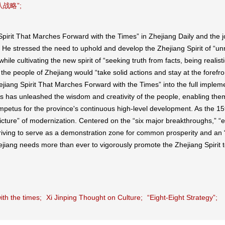
八战略”;
irit That Marches Forward with the Times” in Zhejiang Daily and the j
. He stressed the need to uphold and develop the Zhejiang Spirit of “un
while cultivating the new spirit of “seeking truth from facts, being real
he people of Zhejiang would “take solid actions and stay at the forefro
“Zhejiang Spirit That Marches Forward with the Times” into the full implem
s has unleashed the wisdom and creativity of the people, enabling them t
l impetus for the province's continuous high-level development. As the 1
icture” of modernization. Centered on the “six major breakthroughs,” “eig
riving to serve as a demonstration zone for common prosperity and an 
ejiang needs more than ever to vigorously promote the Zhejiang Spirit 
ith the times;
Xi Jinping Thought on Culture;
“Eight-Eight Strategy”;