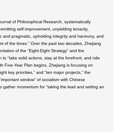
ournal of Philosophical Research, systematically
remitting self-improvement, unyielding tenacity,
istic and pragmatic, upholding integrity and harmony, and
nt of the times.” Over the past two decades, Zhejiang
entation of the “Eight-Eight Strategy” and the
o “take solid actions, stay at the forefront, and ride
5th Five-Year Plan begins, Zhejiang is focusing on
ht key priorities,” and “ten major projects,” the
“important window” of socialism with Chinese
to gather momentum for “taking the lead and setting an