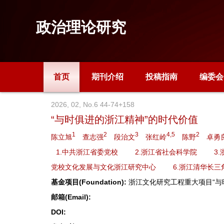
政治理论研究
首页
期刊介绍
投稿指南
编委会
2026, 02, No.6 44-74+158
“与时俱进的浙江精神”的时代价值
1
2
3
4,5
2
陈立旭
查志强
段治文
张红岭
陈野
卓勇
1.中共浙江省委党校
2.浙江省社会科学院
3
党校文化发展与文化浙江研究中心
6.浙江清华长
基金项目(Foundation):
浙江文化研究工程重大项目“与时
邮箱(Email):
DOI: