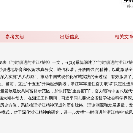
移
参考文献
出版信息
相关文
表《与时俱进的浙江精神》一文，~((1))系统阐述了“与时俱进的浙江精
俱进地培育和弘扬‘求真务实，诚信和谐，开放图强’的精神，以此激励全省
于深入实施“八八战略”、推动中国式现代化省域实践的全过程，有效激发了
当前，立足“十五五”开局起步阶段，浙江牢牢扭住奋力取得“决定性进展
高质量发展建设共同富裕示范区，加快打造“重要窗口”，奋力谱写中国式
聚强大精神动力。在浙江工作期间，习近平同志要求全省哲学社会科学界深入
的历史方位，系统梳理浙江精神形成的历史脉络、理论渊源和发展逻辑，
模式，对于深化浙江精神的研究，进一步发挥“与时俱进的浙江精神”成