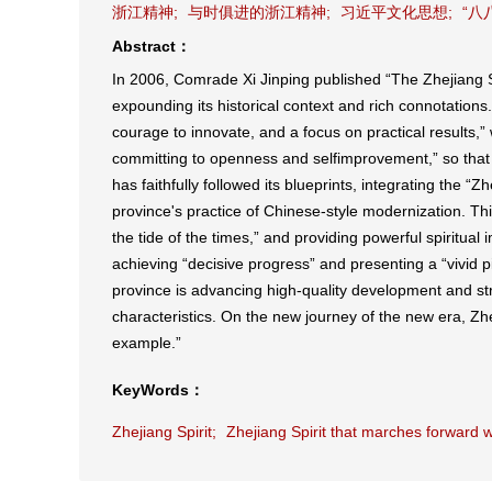
浙江精神;
与时俱进的浙江精神;
习近平文化思想;
“八
Abstract：
In 2006, Comrade Xi Jinping published “The Zhejiang Sp
expounding its historical context and rich connotations
courage to innovate, and a focus on practical results,” 
committing to openness and selfimprovement,” so that t
has faithfully followed its blueprints, integrating the 
province's practice of Chinese-style modernization. Thi
the tide of the times,” and providing powerful spiritua
achieving “decisive progress” and presenting a “vivid p
province is advancing high-quality development and st
characteristics. On the new journey of the new era, Zh
example.”
KeyWords：
Zhejiang Spirit;
Zhejiang Spirit that marches forward w