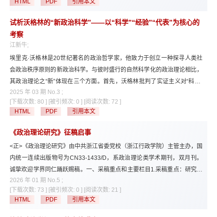
HTML
PDF
引用本文
要义。在阐明全过程人民民主基本内涵的基础上，权力获得与权力行使双重
建构所形成的价值判断及其正当性和实践合理性原则，能为其嵌入农村基层
试析沃格林的“新政治科学”——以“科学”“经验”“代表”为核心的
民主创设前提和条件。而在未来的具体建构上，吸纳协商民主、引入权责清
考察
单以及推行微自治则是实现农村基层民主内外部结构平衡的理想路径。
江新牛;
埃里克·沃格林是20世纪著名的政治哲学家，他致力于创立一种探寻人类社
会政治秩序原则的新政治科学。与彼时盛行的自然科学化的政治理论相比，
其政治理论之“新”体现在三个方面。首先，沃格林批判了实证主义对“科学”
2025 年 03 期 No.3 ;
进行的狭隘化的理解，他试图重新恢复一种“整全的视野”，以多重视角揭示
[下载次数: 80 ]
[被引频次: 0 ]
[阅读次数: 72 ]
关于人在社会和历史中存在的秩序原则。其次，沃格林超越了“经验研究”和
HTML
PDF
引用本文
“规范研究”二分意义上的“经验”，他强调的经验是指人通过参与、认识“存在
的共同体”的奥秘而获得的精神体验。最后，沃格林丰富了“代表”理论的意
《政治理论研究》征稿启事
涵，并区分了“生存的代表”和“真理的代表”。沃格林认为政治秩序源自“生存
<正>《政治理论研究》由中共浙江省委党校（浙江行政学院）主管主办，国
的代表”和“真理的代表”两类代表的均衡，强调政治失序的重要根源在于诺斯
内统一连续出版物号为CN33-1433/D，系政治理论类学术期刊，双月刊。
替主义试图将两类代表合二为一。
诚挚欢迎学界同仁踊跃赐稿。一、采稿重点和主要栏目1.采稿重点：研究阐
2026 年 01 期 No.5 ;
释习近平新时代中国特色社会主义思想的优秀研究成果，有关马克思主义政
[下载次数: 73 ]
[被引频次: 0 ]
[阅读次数: 21 ]
治理论基本问题的优秀研究成果，有关中国特色社会主义政治理论的优秀研
HTML
PDF
引用本文
究成果，有关马克思主义史的优秀研究成果，国外马克思主义政治理论优秀
研究成果的翻译稿或专题研究成果，以及党建理论问题、党内法规理论问