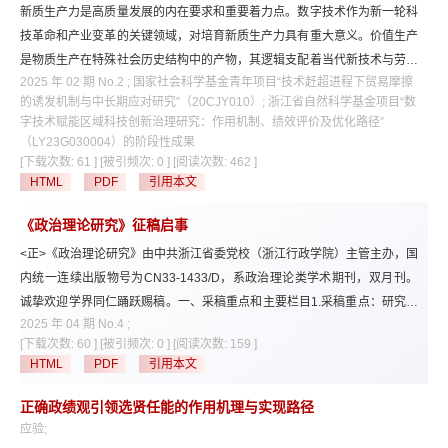
性困境，全球治理倡议作出有效回应，进而展现出其重大的理论潜力和实践
新质生产力是高质量发展的内在要求和重要着力点。数字技术作为新一轮科
价值。推动全球治理倡议落地需通过共识驱动的多边制度嵌入、风险导向的
技革命和产业变革的关键领域，对培育新质生产力具有重大意义。价值生产
功能性机制创新以及构建多元主体协同机制，该过程的实现能够为全球治理
是物质生产在特殊社会历史结构中的产物，其逻辑支配着当代新技术与劳动
结构的系统性转型提供可行的理论与实践方案。
2025 年 02 期 No.2 ; 国家社会科学基金青年项目“技术赶超进程下贸易摩擦
力、生产资料的辩证融合。数字技术作为新型价值生产条件，其广泛运用推
的诱发机制与中长期应对研究”（20CJY010）; 浙江省自然科学基金项目“数
动着可变资本中复杂劳动的新旧更替与智力劳动的迅速增长，重塑了商品领
字技术赋能区域科技创新治理研究：作用机制、绩效评价及优化路径”
域边界，推动固定资本投资规模扩大，为加速生产力跃迁、发展新质生产力
（LY23G030004）的阶段性成果
营造了环境。在此进程中，需要明确数字技术创新方向、加大数字技术有效
[下载次数: 61 ]
[被引频次: 0 ]
[阅读次数: 462 ]
投资、搭建数字技术场景应用和防范数字技术衍生风险。
HTML
PDF
引用本文
《政治理论研究》征稿启事
<正>《政治理论研究》由中共浙江省委党校（浙江行政学院）主管主办，国
内统一连续出版物号为CN33-1433/D，系政治理论类学术期刊，双月刊。
诚挚欢迎学界同仁踊跃赐稿。一、采稿重点和主要栏目1.采稿重点：研究阐
2025 年 04 期 No.4 ;
释习近平新时代中国特色社会主义思想的优秀研究成果，有关马克思主义政
[下载次数: 60 ]
[被引频次: 0 ]
[阅读次数: 159 ]
治理论基本问题的优秀研究成果，有关中国特色社会主义政治理论的优秀研
HTML
PDF
引用本文
究成果，有关马克思主义史的优秀研究成果，国外马克思主义政治理论优秀
研究成果的翻译稿或专题研究成果，以及党建理论问题、党内法规理论问
正确政绩观引领选贤任能的作用机理与实现路径
题、纪检监察理论问题等与马克思主义政治学学科相关的其他优秀研究成
应验;
果。