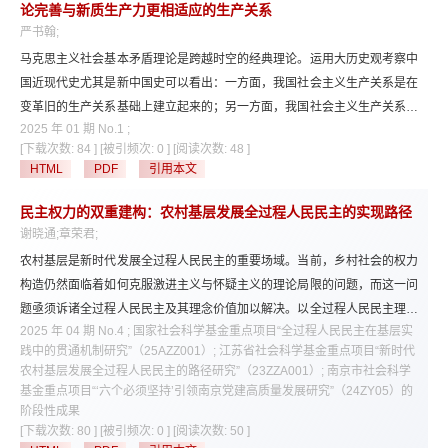
常新的，具有创新的基因。全球化史是由长短不一的许许多多的“全球化周
论完善与新质生产力更相适应的生产关系
期”组成的。世界史上每一个周期的全球化都有其内在的复合困境和多重悖
严书翰;
论。“全球化悖论”的最终克服是通过创新。当前，我们正处在人类历史上“新
马克思主义社会基本矛盾理论是跨越时空的经典理论。运用大历史观考察中
的全球化”周期的开端。驱动“新的全球化”的一个最明显力量是新的工业革
国近现代史尤其是新中国史可以看出：一方面，我国社会主义生产关系是在
命，尤其是人工智能革命。
变革旧的生产关系基础上建立起来的；另一方面，我国社会主义生产关系总
2025 年 01 期 No.1 ;
体上是适应生产力发展的，但还需要调整和改革。新时代，以习近平同志为
[下载次数: 84 ]
[被引频次: 0 ]
[阅读次数: 48 ]
核心的党中央坚持全面深化改革，不仅根据生产关系要适应生产力状况的规
HTML
PDF
引用本文
律，对生产关系进行调整和改革并取得历史性成就，而且提出了“发展新质
生产力”和“完善与新质生产力更相适应的生产关系”的重要论断。坚持运用系
民主权力的双重建构：农村基层发展全过程人民民主的实现路径
统观念把握完善与新质生产力更相适应的生产关系，决定了我们要构建高水
谢晓通;章荣君;
平社会主义市场经济体制，这是生产力和生产关系矛盾运动发展到现阶段的
农村基层是新时代发展全过程人民民主的重要场域。当前，乡村社会的权力
必然要求；也决定了我们要加快构建新发展格局，这是生产力与生产关系相
构造仍然面临着如何克服激进主义与怀疑主义的理论局限的问题，而这一问
统一，以及外部环境和内部状况相互作用下对完善与新质生产力更相适应的
题亟须诉诸全过程人民民主及其理念价值加以解决。以全过程人民民主理念
生产关系提出的客观要求。完善与新质生产力更相适应的生产关系，既是对
2025 年 04 期 No.4 ; 国家社会科学基金重点项目“全过程人民民主在基层实
为切入点，探讨农村基层民主的权力构成及其权力关系，并进一步厘清民主
马克思主义社会基本矛盾理论的深刻把握，也是对马克思主义生产方式理论
践中的贯通机制研究”（25AZZ001）; 江苏省社会科学基金重点项目“新时代
结构和民主环节优化的基本内容和内在逻辑。这一过程既涉及对民主概念中
的重大发展。
农村基层发展全过程人民民主的路径研究”（23ZZA001）; 南京市社会科学
的本源性问题的扩展，也涉及全过程人民民主在权力获得与权力行使上的界
基金重点项目“‘六个必须坚持’引领南京党建高质量发展研究”（24ZY05）的
分。农村基层民主的制度优化需要权力获得与权力行使的双重建构来为其提
阶段性成果
供必要的逻辑框架，并在发展全过程人民民主的过程中赋予自身重要的精神
[下载次数: 80 ]
[被引频次: 0 ]
[阅读次数: 50 ]