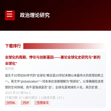
政治理论研究
下载排行
全球化的周期、悖论与创新基因——兼论全球化史研究与“新的
全球化”
庞中英;
诞生于20世纪80年代的“全球化”概念是20世纪末期以来最伟大的思想创新之
一。英文中“globalization”一词本来应该被理解为“地球化”，以准确描绘该思
想的空间场域，而不是强调是否“全”。全球化是地球的人化，其历史很长。
2025 年 01 期 No.1 ;
重量级的历史学家和经济学家分别写出了许多“全球化史”，马克思主义理论
[下载次数: 87 ]
[被引频次: 1 ]
[阅读次数: 137 ]
中也蕴藏着丰富的全球化思想和全球化史观。当前，“全球化史”的新阶段，
HTML
PDF
引用本文
即“新的全球化”议题引发学界广泛关注。各种“全球化史”均表明，全球化是