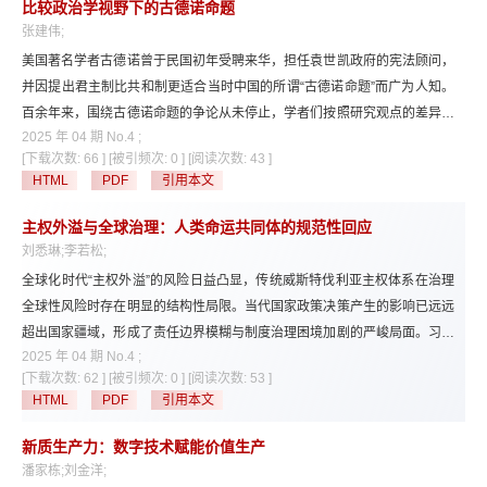
比较政治学视野下的古德诺命题
题、纪检监察理论问题等与马克思主义政治学学科相关的其他优秀研究成
张建伟;
果。
美国著名学者古德诺曾于民国初年受聘来华，担任袁世凯政府的宪法顾问，
并因提出君主制比共和制更适合当时中国的所谓“古德诺命题”而广为人知。
百余年来，围绕古德诺命题的争论从未停止，学者们按照研究观点的差异，
2025 年 04 期 No.4 ;
基本上分为两大阵营：辩护派与反对派。两派学者都试图通过大量的一手文
[下载次数: 66 ]
[被引频次: 0 ]
[阅读次数: 43 ]
献，还原出一个更真实的古德诺，但两派学者的基本立场及结论却大相径
HTML
PDF
引用本文
庭。本文试图超越辩护派—反对派的二元论争，将“古德诺命题”纳入比较政
治学的研究框架，在理论基础、研究设计、论证逻辑、现实检验等方面检视
主权外溢与全球治理：人类命运共同体的规范性回应
古德诺相关阐释存在的问题，从社会科学研究过程的角度还原古德诺作为政
刘悉琳;李若松;
治学家的思考模式及其理论失败的根源。本文还试图以古德诺的际遇为例，
全球化时代“主权外溢”的风险日益凸显，传统威斯特伐利亚主权体系在治理
探讨比较政治学的现实价值与目标定位等议题，这或许是在现时代重新回顾
全球性风险时存在明显的结构性局限。当代国家政策决策产生的影响已远远
古德诺命题的学术意义所在。
超出国家疆域，形成了责任边界模糊与制度治理困境加剧的严峻局面。习近
2025 年 04 期 No.4 ;
平总书记系统阐释的人类命运共同体理念提供了应对全球治理困境的规范性
[下载次数: 62 ]
[被引频次: 0 ]
[阅读次数: 53 ]
回应，通过在空间、时间与权力伦理维度上实现主权责任的扩展与再嵌入，
HTML
PDF
引用本文
重塑国家间的责任分配与治理目标。同时，结合习近平总书记提出的“全球
治理倡议”，能够实现“共同体”的价值取向与可执行的制度设计有效对接。针
新质生产力：数字技术赋能价值生产
对当前全球治理体系存在的责任真空、制度碎片化与治理激励扭曲三大结构
潘家栋;刘金洋;