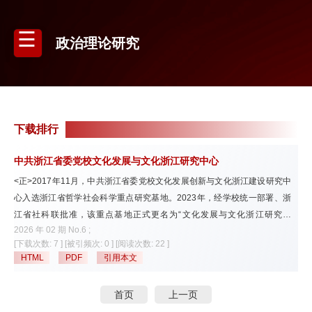
政治理论研究
下载排行
中共浙江省委党校文化发展与文化浙江研究中心
<正>2017年11月，中共浙江省委党校文化发展创新与文化浙江建设研究中
心入选浙江省哲学社会科学重点研究基地。2023年，经学校统一部署、浙
江省社科联批准，该重点基地正式更名为“文化发展与文化浙江研究中
2026 年 02 期 No.6 ;
心”（以下简称中心）。中心围绕中国特色社会主义文化发展大局，立足文
[下载次数: 7 ]
[被引频次: 0 ]
[阅读次数: 22 ]
化强省建设目标与浙江历史文化挖掘研究，汇聚省内外研究力量，着力打造
HTML
PDF
引用本文
兼具地域底蕴与开放视野的高水平文化研究团队。
首页
上一页